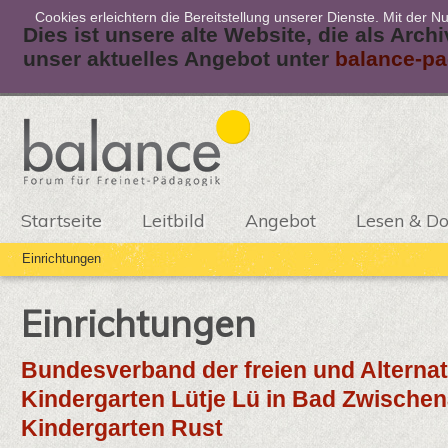
Cookies erleichtern die Bereitstellung unserer Dienste. Mit der 
Dies ist unsere alte Website, die als Arch
unser aktuelles Angebot unter
balance-pa
Startseite
Leitbild
Angebot
Lesen & D
Einrichtungen
Einrichtungen
Bundesverband der freien und Alterna
Kindergarten Lütje Lü in Bad Zwische
Kindergarten Rust