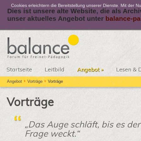
Cookies erleichtern die Bereitstellung unserer Dienste. Mit der 
Dies ist unsere alte Website, die als Arch
unser aktuelles Angebot unter
balance-pa
Startseite
Leitbild
Angebot
»
Lesen & 
Angebot
Vorträge
Vorträge
Vorträge
„Das Auge schläft, bis es der
Frage weckt.“