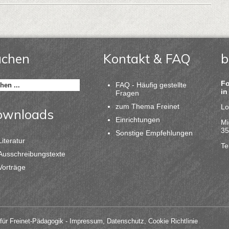
uchen
Kontakt & FAQ
b
Fo
FAQ - Häufig gestellte
in
Fragen
zum Thema Freinet
Lo
ownloads
Einrichtungen
Mi
35
Sonstige Empfehlungen
Literatur
Te
Ausschreibungstexte
Vorträge
für Freinet-Pädagogik
- Impressum, Datenschutz, Cookie Richtlinie