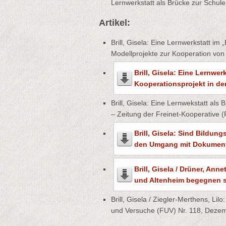
Lernwerkstatt als Brücke zur Schule
Artikel:
Brill, Gisela: Eine Lernwerkstatt im
Modellprojekte zur Kooperation von 
Brill, Gisela: Eine Lernwe
Kooperationsprojekt in der
Brill, Gisela: Eine Lernwekstatt al
– Zeitung der Freinet-Kooperative (
Brill, Gisela: Sind Bildun
den Umgang mit Dokumenta
Brill, Gisela / Drüner, Ann
und Altenheim begegnen si
Brill, Gisela / Ziegler-Merthens, Li
und Versuche (FUV) Nr. 118, Deze