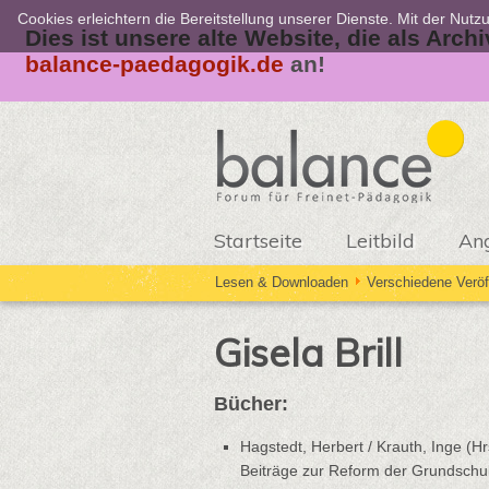
Cookies erleichtern die Bereitstellung unserer Dienste. Mit der Nut
Dies ist unsere alte Website, die als Arch
balance-paedagogik.de
an!
Startseite
Leitbild
An
Lesen & Downloaden
Verschiedene Veröf
Gisela Brill
Bücher:
Hagstedt, Herbert / Krauth, Inge (H
Beiträge zur Reform der Grundschule 