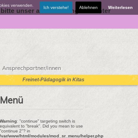
ookies verwenden.
Ich verstehe!
Ablehnen
Weiterlesen
 bitte unser aktuelles Angebot unter
Ansprechpartner/innen
Freinet-Pädagogik in Kitas
Menü
Warning
: "continue" targeting switch is
equivalent to "break". Did you mean to use
"continue 2"? in
/var/www/html/modules/mod_sr_menu/helper.php