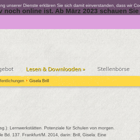
zung unserer Dienste erklären Sie sich damit einverstanden, dass wir C
iv noch online ist. Ab März 2023 schauen Sie
gebot
Lesen & Downloaden
»
Stellenbörse
fentlichungen
Gisela Brill
rsg.): Lernwerkstätten. Potenziale für Schulen von morgen.
Bd. 137. Frankfurt/M. 2014, darin: Brill, Gisela: Eine