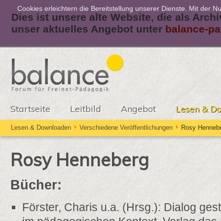
Cookies erleichtern die Bereitstellung unserer Dienste. Mit der 
Dies ist unsere alte Website, die als Arch
unser aktuelles Angebot unter
balance-pa
Startseite
Leitbild
Angebot
Lesen & D
Lesen & Downloaden
Verschiedene Veröffentlichungen
Rosy Henneb
Rosy Henneberg
Bücher:
Förster, Charis u.a. (Hrsg.): Dialog ge