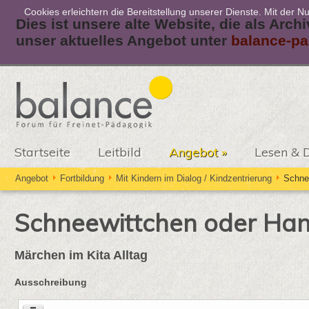
Cookies erleichtern die Bereitstellung unserer Dienste. Mit der 
Dies ist unsere alte Website, die als Arch
unser aktuelles Angebot unter
balance-pa
Startseite
Leitbild
Angebot
»
Lesen & 
Angebot
Fortbildung
Mit Kindern im Dialog / Kindzentrierung
Schne
Schneewittchen oder Han
Märchen im Kita Alltag
Ausschreibung