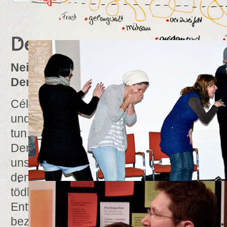
Demokratie schützen
Nein zu Rassismus, nein zur Gefährdu
Demokratie! Wir wollen ein Zeichen set
Célestin und Élise Freinet haben immer a
und gehandelt. Wir glauben, es ist an der
tun. Auch wenn Trump mittlerweile abgewäh
Demokratien dieser Welt sind weiter in G
unserem Land sind Rechtsextremismus 
denn je präsent und, wie der Anschlag in
tödlich. Deshalb unterstützen wir Aktione
Entwicklung wenden und werben dafür. Wi
beziehen und bitten auch Sie, dies zu tun