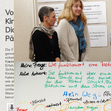
Von der
Jahre
Kindzentrierung zur
Frei
Dialogbasierten
in R
Pädagogik
Leider fä
aus, da s
angemeld
Die Freinet-Pädagogik ist nicht in Stein
Wir hoffe
gemeißelt. Unser Wissen über Kinder
entwickelt sich stetig weiter. Im Dialog mit
Kindern erweitern sich unsere pädagogischen
Erfahrungen. All das beeinflusst unsere
Sichtweise über die Beziehung zwischen
Kindern und Erwachsenen. Wir bei
balance
haben zwei Jahre lang darüber nachgedacht,
wie alles zusammengebracht und beschrieben
werden kann. Herausgekommen ist ein
umfangreiches aber spannendes Papier.
Wenn Sie Interesse haben, können Sie es hier
herunter laden.
Dialogbasierte Pädagogik