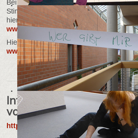
Bei der Preisverleihung bekam die Kita de
Stimmen beim Online-Voting, eine Presse
hier:
www.nwzonline.de
Hier finden Sie auf die Website der Kita 
www.kita-aschhausen.de
Interview mit Herbert Vo
von balance) zur Freine
https://www.youtube.com/watch?v=