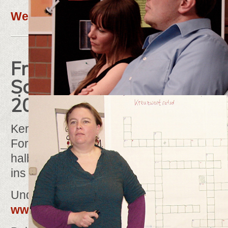
Weiterlesen: Demokratie schützen
Freinet Kita Aschhausen
Sonderpreis beim Deutsch
2019
Kerstin Kreikenbohm, eine der Referenti
Forum für Freinet-Pädagogik hat es gescha
halbes Jahr dauernden Prozess hat sie mi
ins Finale des Deutschen Kita Preises ge
Und nach der Verleihung berichtet die Pr
www.nwzonline.de