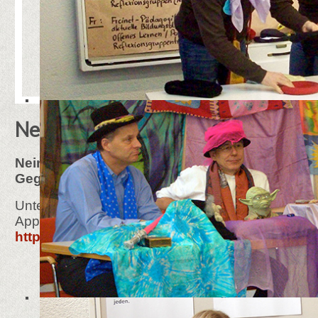
Nein zum Ukrainekrieg!
Weit
Päda
Nein zum Krieg in der Ukraine!
Dial
Gegen Aufrüstung in Europa!
Päda
Unterzeichnen Sie bitte diesen
Appell:
https://derappell.de/
Die Weite
Wenn es N
Durchgangs
informiere