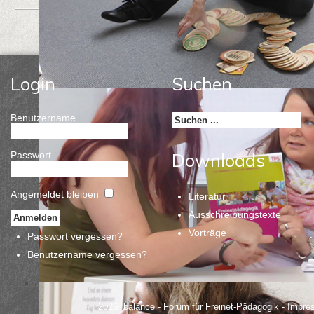
Login
Suchen
Benutzername
Passwort
Downloads
Angemeldet bleiben
Literatur
Ausschreibungstexte
Vorträge
Passwort vergessen?
Benutzername vergessen?
2026 balance - Forum für Freinet-Pädagogik
- Impre