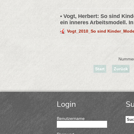
• Vogt, Herbert: So sind Kin
ein inneres Arbeitsmodell. I
Vogt_2010_So sind Kinder_Model
Nummer
Start
Zurück
Login
S
Benutzername