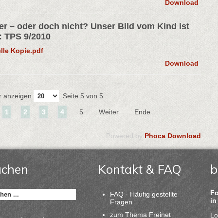
Download
der – oder doch nicht? Unser Bild vom Kind ist
n: TPS 9/2010
le Kopie.pdf
Download
 anzeigen
Seite 5 von 5
1
2
3
4
5
Weiter
Ende
Powered by
Phoca Download
uchen
Kontakt & FAQ
b
Fo
FAQ - Häufig gestellte
in
Fragen
zum Thema Freinet
Lo