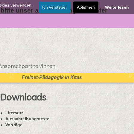
ookies verwenden.
Ich verstehe!
Ablehnen
Weiterlesen
 bitte unser aktuelles Angebot unter
Ansprechpartner/innen
Freinet-Pädagogik in Kitas
Downloads
Literatur
Ausschreibungstexte
Vorträge