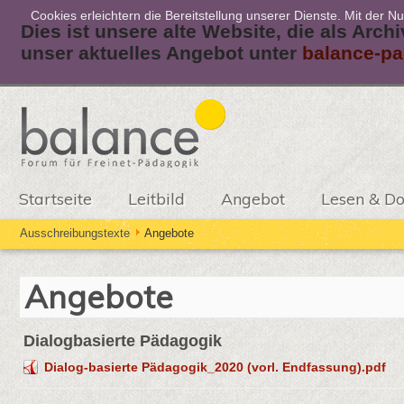
Cookies erleichtern die Bereitstellung unserer Dienste. Mit der 
Dies ist unsere alte Website, die als Arch
unser aktuelles Angebot unter
balance-pa
Startseite
Leitbild
Angebot
Lesen & D
Ausschreibungstexte
Angebote
Angebote
Dialogbasierte Pädagogik
Dialog-basierte Pädagogik_2020 (vorl. Endfassung).pdf