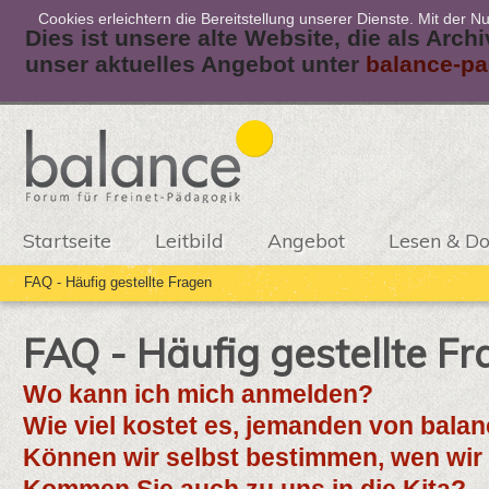
Cookies erleichtern die Bereitstellung unserer Dienste. Mit der 
Dies ist unsere alte Website, die als Arch
unser aktuelles Angebot unter
balance-pa
Startseite
Leitbild
Angebot
Lesen & D
FAQ - Häufig gestellte Fragen
FAQ - Häufig gestellte F
Wo kann ich mich anmelden?
Wie viel kostet es, jemanden von bala
Eine direkte Anmeldung ist nur für folgende zwei Angebote möglich:
Können wir selbst bestimmen, wen wi
Die Kosten setzen sich aus dem Honorar, den Reisekosten und eve
Weiterbildung „Freinet-Pädagogik“