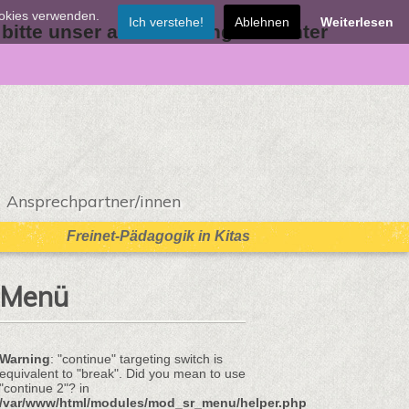
ookies verwenden.
Ich verstehe!
Ablehnen
Weiterlesen
 bitte unser aktuelles Angebot unter
Ansprechpartner/innen
Freinet-Pädagogik in Kitas
Menü
Warning
: "continue" targeting switch is
equivalent to "break". Did you mean to use
"continue 2"? in
/var/www/html/modules/mod_sr_menu/helper.php