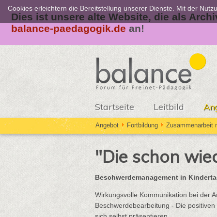
Cookies erleichtern die Bereitstellung unserer Dienste. Mit der Nut
Dies ist unsere alte Website, die als Arch
balance-paedagogik.de
an!
Startseite
Leitbild
An
Angebot
Fortbildung
Zusammenarbeit m
"Die schon wied
Beschwerdemanagement in Kinderta
Wirkungsvolle Kommunikation bei der 
Beschwerdebearbeitung - Die positiven 
sich selbst präsentieren