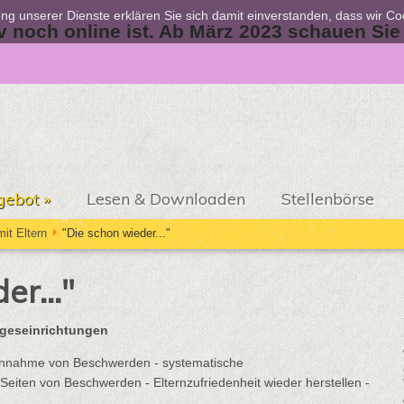
zung unserer Dienste erklären Sie sich damit einverstanden, dass wir C
iv noch online ist. Ab März 2023 schauen Sie
gebot
»
Lesen & Downloaden
Stellenbörse
it Eltern
"Die schon wieder..."
er..."
geseinrichtungen
Annahme von Beschwerden - systematische
Seiten von Beschwerden - Elternzufriedenheit wieder herstellen -